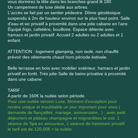
vous dormirez la tête dans les branches grand lit 180.
Un campement de luxe dédié aux arbres.
L'accès se fait par un sentier pédestre. Dôme géodésique
suspendu à 2m de hauteur environ sur le plus haut point. Salle
d'eau et wc privatif à proximité dans une jolie cabane en l'aire.
Équipé
frigo, cafetière, bouilloire. Espace détente avec
hamacs et jardin privatif. Accueil 2 adultes ou 2 adultes et 1
enfant.
ATTENTION : logement glamping, non isolé, non chauffé
prévoir des vêtements chaud hors période éstivale.
Belle terrasse en bois avec mobilier extérieur, hamacs et jardin
privatif en forêt. Très jolie Salle de bains privative à proximité
dans une cabane.
TARIF :
A partir de 160€ la nuitée selon période.
Pour une nuitée version Luxe, Moment d'exception pour
rendre unique et inoubliable un jour important pour vous (
demande de fiançailles
, mariage, anniversaire...) : avec petit
déjeuners et plateau champagne et mignardises le soir, 1
séance de Spa en amoureux, 1 séance de hammam privatif:
le tarif est de 120,00€ + la nuitée.